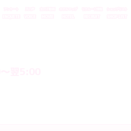
アンケート
天の声
女の子動画
ホテルマップ
リクルート情報
ショップリスト
ENQUETE
VOICE
MOVIE
HOTEL
RECRUIT
SHOP LIST
～翌5:00