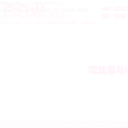
トップ
在籍一覧
新大久保
TOP
GIRLS
電話番号0
新大久保ぽっちゃり風俗BBW
/ インフォメーション